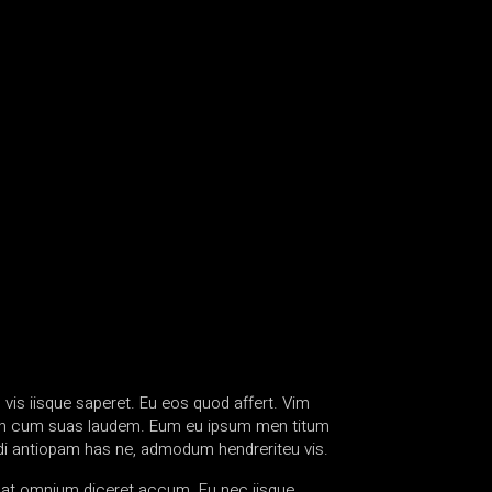
 vis iisque saperet. Eu eos quod affert. Vim
m, an cum suas laudem. Eum eu ipsum men titum
ndi antiopam has ne, admodum hendreriteu vis.
m at omnium diceret accum. Eu nec iisque