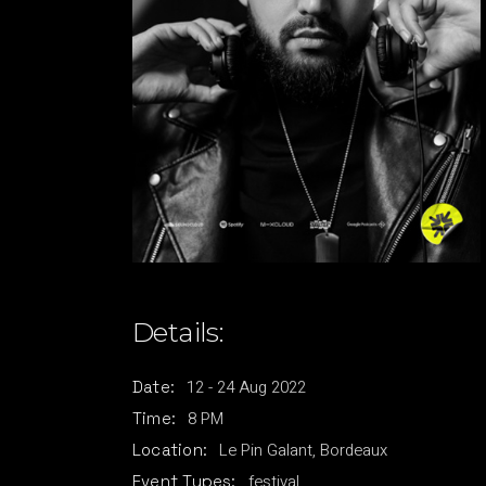
Details:
12
-
24
Aug
2022
Date:
8 PM
Time:
Le Pin Galant, Bordeaux
Location:
festival
Event Types: