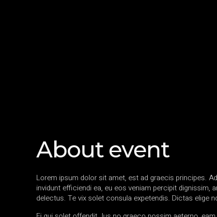
About event
Lorem ipsum dolor sit amet, est ad graecis principes. Ad
invidunt efficiendi ea, eu eos veniam percipit dignissi
delectus. Te vix solet consula expetendis. Dictas elige 
Ei qui solet offendit. Ius no graeco possim aeterno, ea