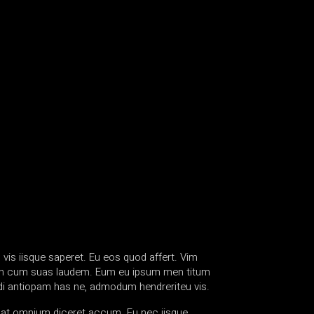
 vis iisque saperet. Eu eos quod affert. Vim
m, an cum suas laudem. Eum eu ipsum men titum
ndi antiopam has ne, admodum hendreriteu vis.
m at omnium diceret accum. Eu nec iisque