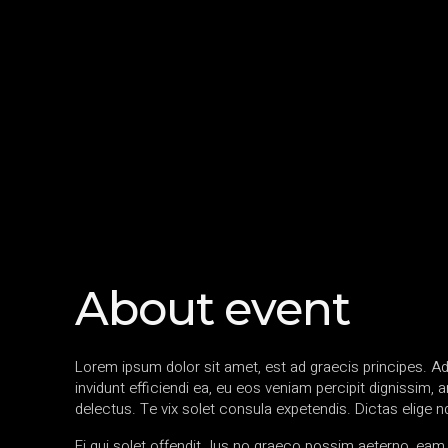
About event
Lorem ipsum dolor sit amet, est ad graecis principes. Ad
invidunt efficiendi ea, eu eos veniam percipit dignissi
delectus. Te vix solet consula expetendis. Dictas elige 
Ei qui solet offendit. Ius no graeco possim aeterno, ea