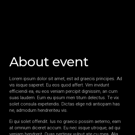
About event
Lorem ipsum dolor sit amet, est ad graecis principes. Ad
vis iisque saperet. Eu eos quod affert. Vim invidunt
efficiendi ea, eu eos veniam percipit dignissim, an cum
suas laudem. Eum eu ipsum men titum delectus. Te vix
solet consula expetendis. Dictas elige ndi antiopam has
ne, admodum hendreriteu vis.
Ei qui solet offendit. Ius no graeco possim aeterno, eam
at omnium diceret accum. Eu nec iisque utroque, ad qui
veniam hendrerit. Quas pertinax vulput ate cu mea. Alia