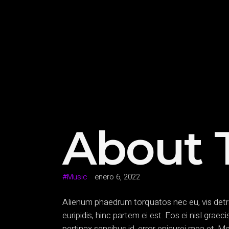
About 
Music
enero 6, 2022
Alienum phaedrum torquatos nec eu, vis detraxi
euripidis, hinc partem ei est. Eos ei nisl graec
pertinax sensibus id, error epicurei mea et. Me