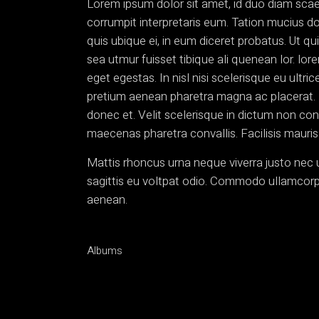
Lorem ipsum dolor sit amet, id duo diam scae
corrumpit interpretaris eum. Tation mucius d
quis ubique ei, in eum diceret probatus. Ut q
sea utmur fuisset tibique ali quenean lor. l
eget egestas. In nisl nisi scelerisque eu ultr
pretium aenean pharetra magna ac placerat. 
donec et. Velit scelerisque in dictum non co
maecenas pharetra convallis. Facilisis mauris
Mattis rhoncus urna neque viverra justo nec u
sagittis eu voltpat odio. Commodo ullamcor
aenean.
Albums