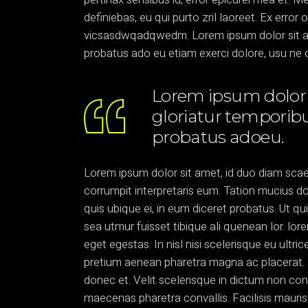
definiebas, eu qui purto zril laoreet. Ex error 
vicsasdwqadqwedm. Lorem ipsum dolor sit amet
probatus ado eu etiam exerci dolore, usu ne 
Lorem ipsum dolor s
gloriatur temporibu
probatus adoeu.
Lorem ipsum dolor sit amet, id duo diam scae
corrumpit interpretaris eum. Tation mucius d
quis ubique ei, in eum diceret probatus. Ut q
sea utmur fuisset tibique ali quenean lor. l
eget egestas. In nisl nisi scelerisque eu ultr
pretium aenean pharetra magna ac placerat. 
donec et. Velit scelerisque in dictum non co
maecenas pharetra convallis. Facilisis mauris