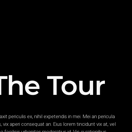
The Tour
t periculis ex, nihil expetendis in mei. Mei an pericula
is, vix aperi consequat an. Eius lorem tincidunt vix at, vel
a facilisis urbanitas moderatius id. Vis ei rationibus