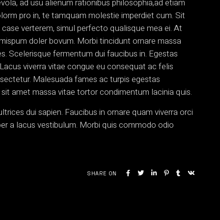
vola, ad usu alienum rationibus philosophia,ad etiam
olorm pro in, te tamquam molestie imperdiet cum. Sit
ui case verterem, simul perfecto qualisque mea ei. At
oremispum doler bovum. Morbi tincidunt ornare massa
ices. Scelerisque fermentum dui faucibus in. Egestas
Lacus viverra vitae congue eu consequat ac felis
nsectetur. Malesuada fames ac turpis egestas
 sit amet massa vitae tortor condimentum lacinia quis.
ltrices dui sapien. Faucibus in ornare quam viverra orci
per a lacus vestibulum. Morbi quis commodo odio
SHARE ON