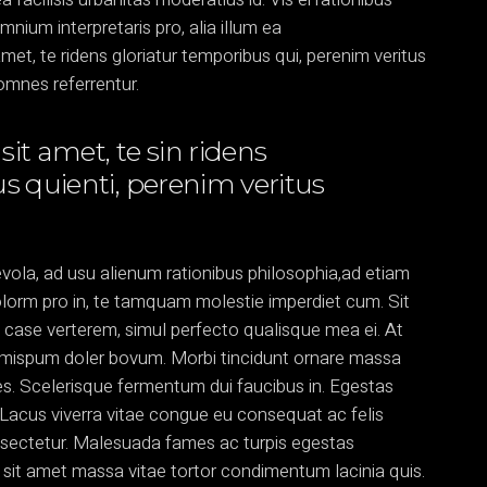
omnium interpretaris pro, alia illum ea
, te ridens gloriatur temporibus qui, perenim veritus
omnes referrentur.
it amet, te sin ridens
s quienti, perenim veritus
vola, ad usu alienum rationibus philosophia,ad etiam
olorm pro in, te tamquam molestie imperdiet cum. Sit
ui case verterem, simul perfecto qualisque mea ei. At
oremispum doler bovum. Morbi tincidunt ornare massa
ices. Scelerisque fermentum dui faucibus in. Egestas
Lacus viverra vitae congue eu consequat ac felis
nsectetur. Malesuada fames ac turpis egestas
 sit amet massa vitae tortor condimentum lacinia quis.