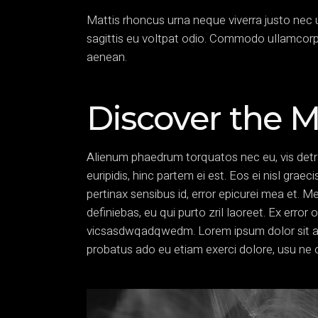
Mattis rhoncus urna neque viverra justo nec u
sagittis eu voltpat odio. Commodo ullamcor
aenean.
Discover the 
Alienum phaedrum torquatos nec eu, vis detraxi
euripidis, hinc partem ei est. Eos ei nisl graec
pertinax sensibus id, error epicurei mea et. Me
definiebas, eu qui purto zril laoreet. Ex error 
vicsasdwqadqwedm. Lorem ipsum dolor sit amet
probatus ado eu etiam exerci dolore, usu ne 