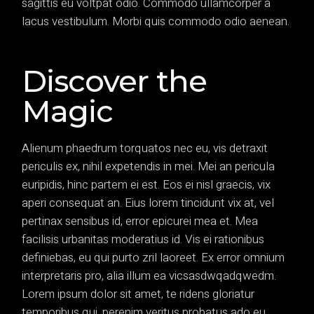
sagittis eu voltpat odio. Commodo ullamcorper a
lacus vestibulum. Morbi quis commodo odio aenean.
Discover the
Magic
Alienum phaedrum torquatos nec eu, vis detraxit
periculis ex, nihil expetendis in mei. Mei an pericula
euripidis, hinc partem ei est. Eos ei nisl graecis, vix
aperi consequat an. Eius lorem tincidunt vix at, vel
pertinax sensibus id, error epicurei mea et. Mea
facilisis urbanitas moderatius id. Vis ei rationibus
definiebas, eu qui purto zril laoreet. Ex error omnium
interpretaris pro, alia illum ea vicsasdwqadqwedm.
Lorem ipsum dolor sit amet, te ridens gloriatur
temporibus qui, perenim veritus probatus ado eu