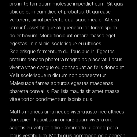
pro in, te tamquam molestie imperdiet cum. Sit quis
ubique ei, in eum diceret probatus. Ut qui case
verterem, simul perfecto qualisque mea ei. At sea
utmur fuisset tibique ali quenean lor. loremispum
doler bovum. Morbi tincidunt ornare massa eget
egestas. In nisl nisi scelerisque eu ultrices.
Scelerisque fermentum dui faucibus in. Egestas
pretium aenean pharetra magna ac placerat. Lacus
viverra vitae congue eu consequat ac felis donec et.
Velit scelerisque in dictum non consectetur.
Malesuada fames ac turpis egestas maecenas
pharetra convallis. Facilisis mauris sit amet massa
vitae tortor condimentum lacinia quis.
Mattis rhoncus urna neque viverra justo nec ultrices
dui sapien. Faucibus in ornare quam viverra orci
sagittis eu voltpat odio. Commodo ullamcorper a
lacus vestibulum. Morbi quis commodo odio aenean.